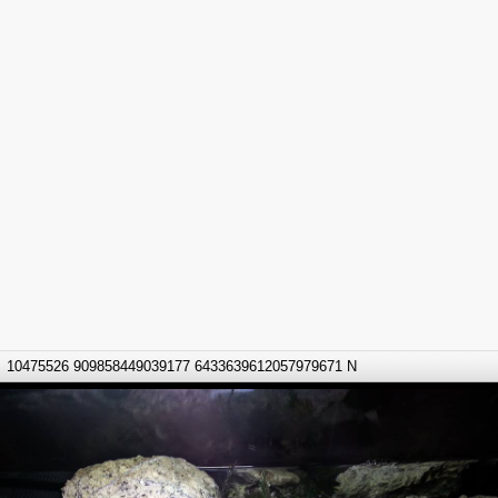
10475526 909858449039177 6433639612057979671 N