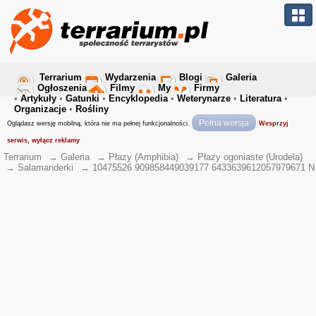
Terrarium
Wydarzenia
Blogi
Galeria
Ogłoszenia
Filmy
My
Firmy
•
Artykuły
•
Gatunki
•
Encyklopedia
•
Weterynarze
•
Literatura
•
Organizacje
•
Rośliny
Pełna wersja
Oglądasz wersję mobilną, która nie ma pełnej funkcjonalności.
Wesprzyj
serwis, wyłącz reklamy
Terrarium
→
Galeria
→
Płazy (Amphibia)
→
Płazy ogoniaste (Urodela)
→
Salamanderki
→
10475526 909858449039177 6433639612057979671 N