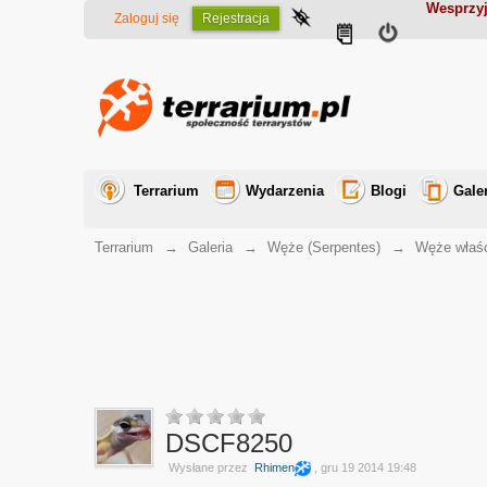
Wesprzyj
Zaloguj się
Rejestracja
Terrarium
Wydarzenia
Blogi
Gale
Terrarium
→
Galeria
→
Węże (Serpentes)
→
Węże właśc
DSCF8250
Wysłane przez
Rhimen
, gru 19 2014 19:48