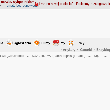
 serwis, wyłącz reklamy
1 raz na nowej odsłonie?
|
Problemy z zalogowan
7
Tematy bez odpowiedzi
713
ria
Ogłoszenia
Filmy
My
Firmy
•
Artykuły
•
Gatunki
•
Encyklo
iwe (Colubridae)
→
Wąż zbożowy (Pantherophis guttatus)
→
Węże
→