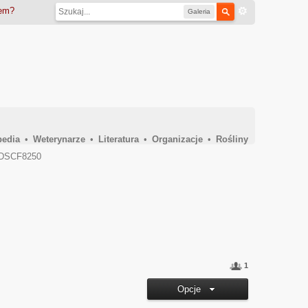
iem?
Galeria
pedia
•
Weterynarze
•
Literatura
•
Organizacje
•
Rośliny
DSCF8250
1
Opcje