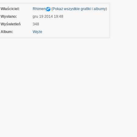
Właściciel:
Rhimen
(
Pokaż wszystkie grafiki i albumy
)
Wysłano:
gru 19 2014 19:48
Wyświetleń
348
Album:
Węże