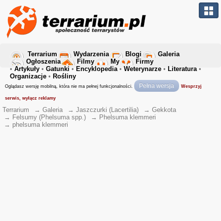
Terrarium
Wydarzenia
Blogi
Galeria
Ogłoszenia
Filmy
My
Firmy
•
Artykuły
•
Gatunki
•
Encyklopedia
•
Weterynarze
•
Literatura
•
Organizacje
•
Rośliny
Pełna wersja
Oglądasz wersję mobilną, która nie ma pełnej funkcjonalności.
Wesprzyj
serwis, wyłącz reklamy
Terrarium
→
Galeria
→
Jaszczurki (Lacertilia)
→
Gekkota
→
Felsumy (Phelsuma spp.)
→
Phelsuma klemmeri
→
phelsuma klemmeri