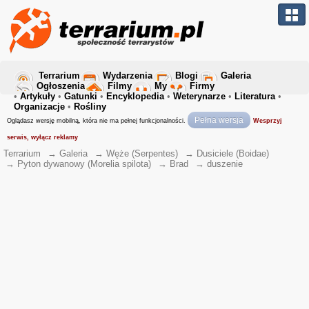
Terrarium
Wydarzenia
Blogi
Galeria
Ogłoszenia
Filmy
My
Firmy
•
Artykuły
•
Gatunki
•
Encyklopedia
•
Weterynarze
•
Literatura
•
Organizacje
•
Rośliny
Pełna wersja
Oglądasz wersję mobilną, która nie ma pełnej funkcjonalności.
Wesprzyj
serwis, wyłącz reklamy
Terrarium
→
Galeria
→
Węże (Serpentes)
→
Dusiciele (Boidae)
→
Pyton dywanowy (Morelia spilota)
→
Brad
→
duszenie