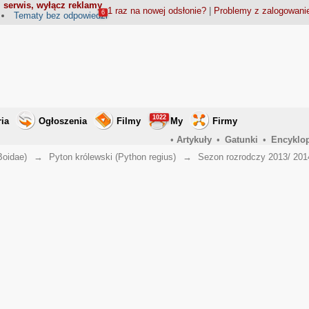
 serwis, wyłącz reklamy
1 raz na nowej odsłonie?
|
Problemy z zalogowan
6
Tematy bez odpowiedzi
1022
ria
Ogłoszenia
Filmy
My
Firmy
•
Artykuły
•
Gatunki
•
Encyklo
Boidae)
→
Pyton królewski (Python regius)
→
Sezon rozrodczy 2013/ 201