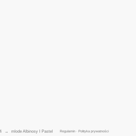
4
→
mlode Albinosy I Pastel
Regulamin
·
Polityka prywatności