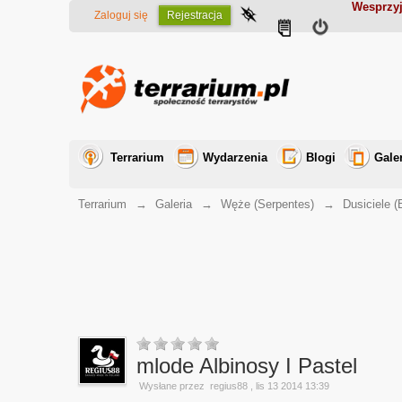
Wesprzyj
Zaloguj się
Rejestracja
Terrarium
Wydarzenia
Blogi
Gale
Terrarium
→
Galeria
→
Węże (Serpentes)
→
Dusiciele (
mlode Albinosy I Pastel
Wysłane przez
regius88
, lis 13 2014 13:39