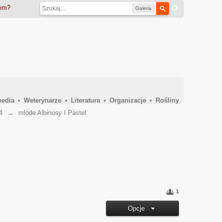
iem?
Galeria
pedia
•
Weterynarze
•
Literatura
•
Organizacje
•
Rośliny
4
→
mlode Albinosy I Pastel
1
Opcje