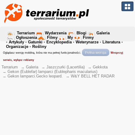
Terrarium
Wydarzenia
Blogi
Galeria
Ogłoszenia
Filmy
My
Firmy
•
Artykuły
•
Gatunki
•
Encyklopedia
•
Weterynarze
•
Literatura
•
Organizacje
•
Rośliny
Pełna wersja
Oglądasz wersję mobilną, która nie ma pełnej funkcjonalności.
Wesprzyj
serwis, wyłącz reklamy
Terrarium
→
Galeria
→
Jaszczurki (Lacertilia)
→
Gekkota
→
Gekon (Eublefar) lamparci (Eublepharis macularius)
→
Gekon lamparci.Gecko leopard.
→
W&Y BELL HET RADAR