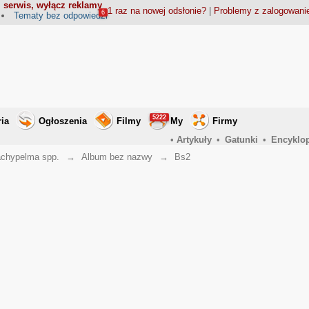
 serwis, wyłącz reklamy
1 raz na nowej odsłonie?
|
Problemy z zalogowan
6
Tematy bez odpowiedzi
5222
ria
Ogłoszenia
Filmy
My
Firmy
•
Artykuły
•
Gatunki
•
Encyklo
achypelma spp.
→
Album bez nazwy
→
Bs2