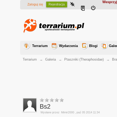
Wesprzyj
Zaloguj się
Rejestracja
Terrarium
Wydarzenia
Blogi
Gale
Terrarium
→
Galeria
→
Ptaszniki (Theraphosidae)
→
Br
Bs2
Wysłane przez
Mimir2000
, paź 05 2014 11:34