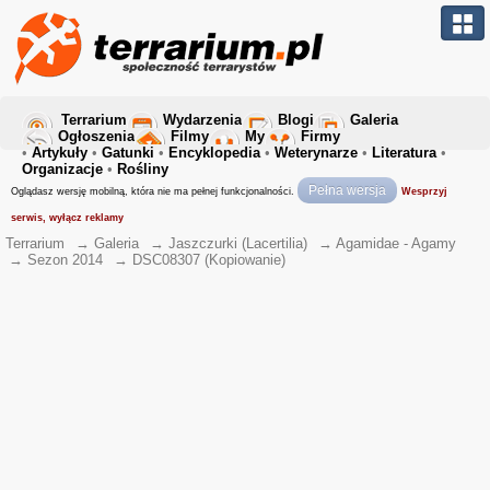
Terrarium
Wydarzenia
Blogi
Galeria
Ogłoszenia
Filmy
My
Firmy
•
Artykuły
•
Gatunki
•
Encyklopedia
•
Weterynarze
•
Literatura
•
Organizacje
•
Rośliny
Pełna wersja
Oglądasz wersję mobilną, która nie ma pełnej funkcjonalności.
Wesprzyj
serwis, wyłącz reklamy
Terrarium
→
Galeria
→
Jaszczurki (Lacertilia)
→
Agamidae - Agamy
→
Sezon 2014
→
DSC08307 (Kopiowanie)