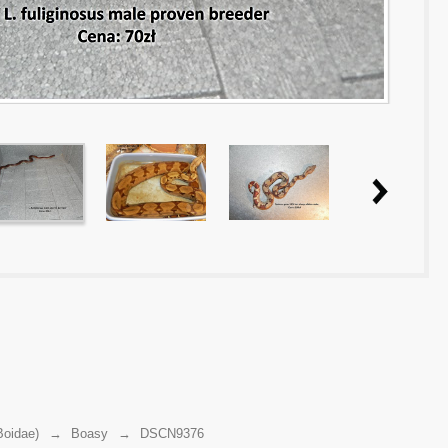
Boidae)
→
Boasy
→
DSCN9376