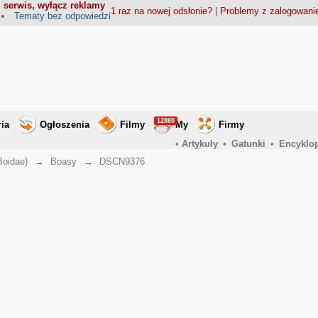
 serwis, wyłącz reklamy
1 raz na nowej odsłonie?
|
Problemy z zalogowan
Tematy bez odpowiedzi
12880
ria
Ogłoszenia
Filmy
My
Firmy
•
Artykuły
•
Gatunki
•
Encyklo
Boidae)
→
Boasy
→
DSCN9376