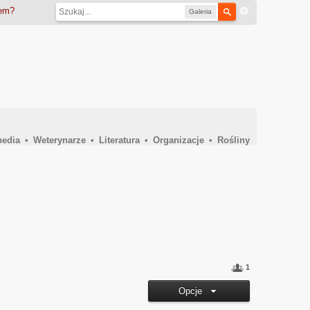
iem?
Galeria
pedia
•
Weterynarze
•
Literatura
•
Organizacje
•
Rośliny
1
Opcje