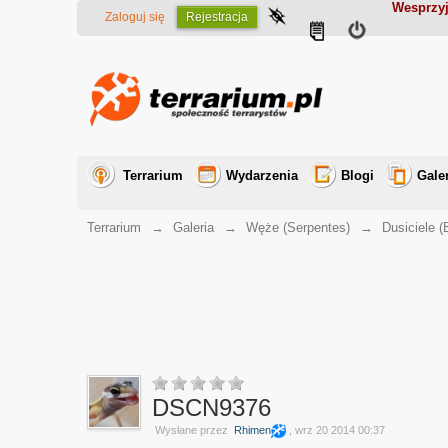
Wesprzyj
Zaloguj się
Rejestracja
Terrarium
Wydarzenia
Blogi
Gale
Terrarium
→
Galeria
→
Węże (Serpentes)
→
Dusiciele (
DSCN9376
Wysłane przez
Rhimen
, wrz 20 2014 00:37