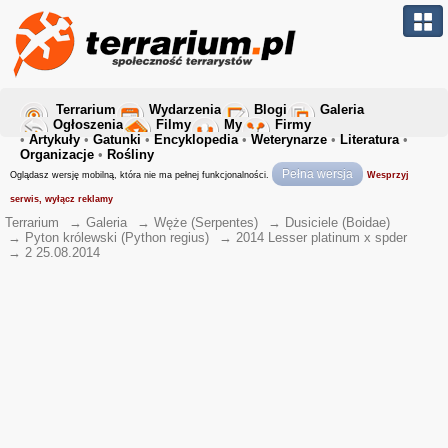
Terrarium
Wydarzenia
Blogi
Galeria
Ogłoszenia
Filmy
My
Firmy
•
Artykuły
•
Gatunki
•
Encyklopedia
•
Weterynarze
•
Literatura
•
Organizacje
•
Rośliny
Pełna wersja
Oglądasz wersję mobilną, która nie ma pełnej funkcjonalności.
Wesprzyj
serwis, wyłącz reklamy
Terrarium
→
Galeria
→
Węże (Serpentes)
→
Dusiciele (Boidae)
→
Pyton królewski (Python regius)
→
2014 Lesser platinum x spder
→
2 25.08.2014