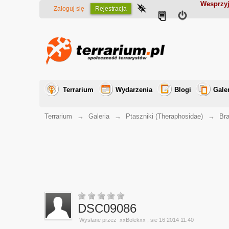
Wesprzyj
Zaloguj się
Rejestracja
Terrarium
Wydarzenia
Blogi
Gale
Terrarium
→
Galeria
→
Ptaszniki (Theraphosidae)
→
Br
DSC09086
Wysłane przez
xxBolekxx
, sie 16 2014 11:40