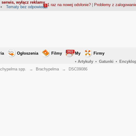
 serwis, wyłącz reklamy
1 raz na nowej odsłonie?
|
Problemy z zalogowan
5
Tematy bez odpowiedzi
3923
ria
Ogłoszenia
Filmy
My
Firmy
•
Artykuły
•
Gatunki
•
Encyklo
achypelma spp.
→
Brachypelma
→
DSC09086