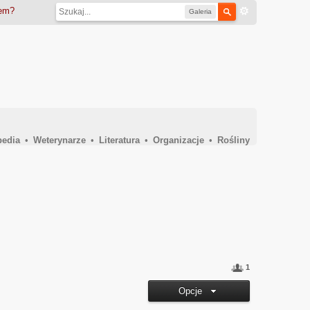
iem?
Galeria
pedia
•
Weterynarze
•
Literatura
•
Organizacje
•
Rośliny
1
Opcje