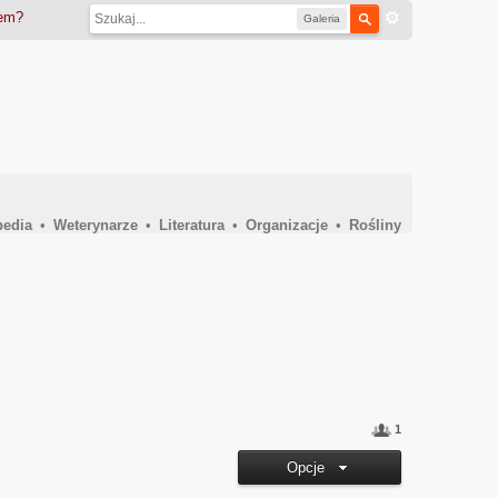
iem?
Galeria
pedia
•
Weterynarze
•
Literatura
•
Organizacje
•
Rośliny
1
Opcje