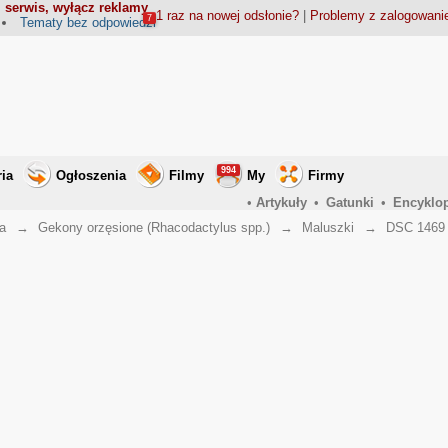
 serwis, wyłącz reklamy
1 raz na nowej odsłonie?
|
Problemy z zalogowan
7
Tematy bez odpowiedzi
994
ria
Ogłoszenia
Filmy
My
Firmy
•
Artykuły
•
Gatunki
•
Encyklo
a
→
Gekony orzęsione (Rhacodactylus spp.)
→
Maluszki
→
DSC 1469