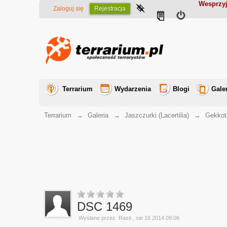
Wesprzyj
Zaloguj się
Rejestracja
Terrarium
Wydarzenia
Blogi
Gale
Terrarium
→
Galeria
→
Jaszczurki (Lacertilia)
→
Gekkot
DSC 1469
Wysłane przez
Rasti
, sie 16 2014 09:06