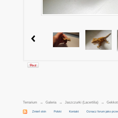
Terrarium
→
Galeria
→
Jaszczurki (Lacertilia)
→
Gekkot
Zmień skin
Polski
Kontakt
Oznacz forum jako prze