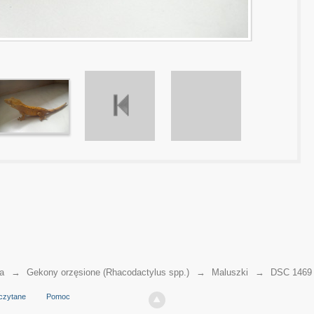
a
→
Gekony orzęsione (Rhacodactylus spp.)
→
Maluszki
→
DSC 1469
czytane
Pomoc