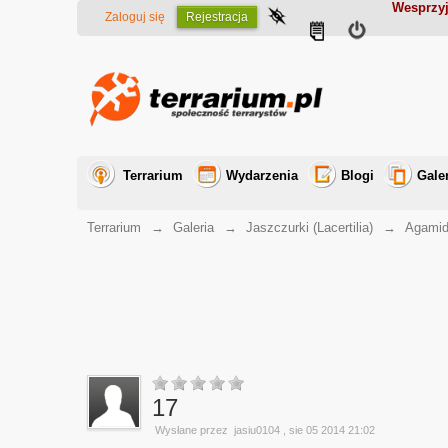
Wesprzyj
Zaloguj się
Rejestracja
Terrarium
Wydarzenia
Blogi
Gale
Terrarium
→
Galeria
→
Jaszczurki (Lacertilia)
→
Agamid
17
Wysłane przez
jasiu0104
, sie 05 2014 21:02