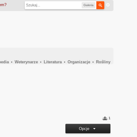
iem?
Galeria
pedia
•
Weterynarze
•
Literatura
•
Organizacje
•
Rośliny
1
Opcje