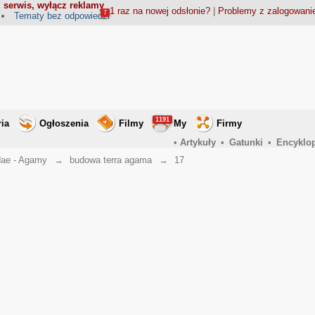
 serwis, wyłącz reklamy
1 raz na nowej odsłonie?
|
Problemy z zalogowan
7
Tematy bez odpowiedzi
1191
ria
Ogłoszenia
Filmy
My
Firmy
•
Artykuły
•
Gatunki
•
Encyklo
ae - Agamy
→
budowa terra agama
→
17