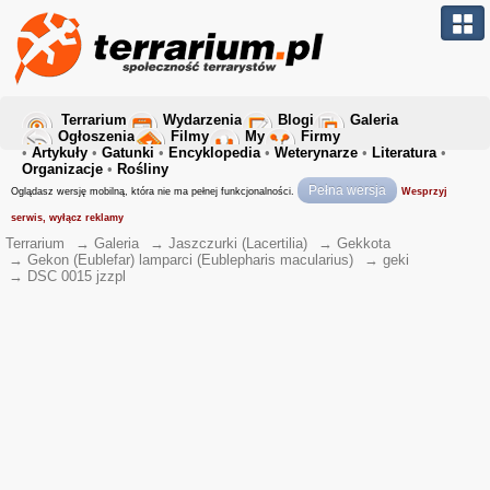
Terrarium
Wydarzenia
Blogi
Galeria
Ogłoszenia
Filmy
My
Firmy
•
Artykuły
•
Gatunki
•
Encyklopedia
•
Weterynarze
•
Literatura
•
Organizacje
•
Rośliny
Pełna wersja
Oglądasz wersję mobilną, która nie ma pełnej funkcjonalności.
Wesprzyj
serwis, wyłącz reklamy
Terrarium
→
Galeria
→
Jaszczurki (Lacertilia)
→
Gekkota
→
Gekon (Eublefar) lamparci (Eublepharis macularius)
→
geki
→
DSC 0015 jzzpl