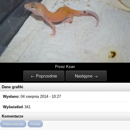
Przez Ksan
← Poprzednie
Następne →
Dane grafiki
Wysłano:
04 sierpnia 2014 - 10:27
Wyświetleń
341
Komentarze
Pełna wersja
Polski