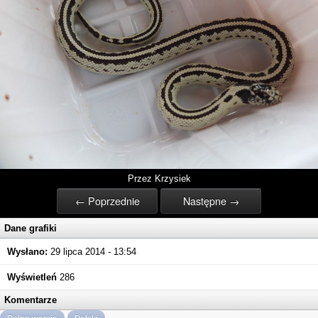
Przez Krzysiek
← Poprzednie
Następne →
Dane grafiki
Wysłano:
29 lipca 2014 - 13:54
Wyświetleń
286
Komentarze