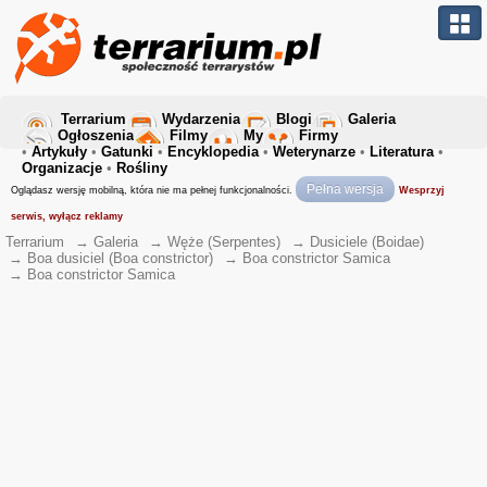
Terrarium
Wydarzenia
Blogi
Galeria
Ogłoszenia
Filmy
My
Firmy
•
Artykuły
•
Gatunki
•
Encyklopedia
•
Weterynarze
•
Literatura
•
Organizacje
•
Rośliny
Pełna wersja
Oglądasz wersję mobilną, która nie ma pełnej funkcjonalności.
Wesprzyj
serwis, wyłącz reklamy
Terrarium
→
Galeria
→
Węże (Serpentes)
→
Dusiciele (Boidae)
→
Boa dusiciel (Boa constrictor)
→
Boa constrictor Samica
→
Boa constrictor Samica