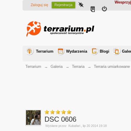
Wesprzyj
Zaloguj się
Rejestracja
Terrarium
Wydarzenia
Blogi
Gale
Terrarium
→
Galeria
→
Terraria
→
Terraria umiarkowane
DSC 0606
Wysłane przez
Kubafari
, lip 20 2014 19:18