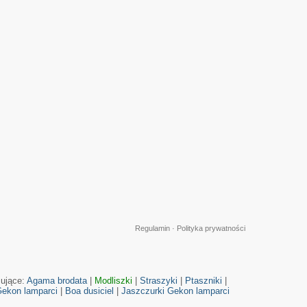
Regulamin
·
Polityka prywatności
cujące:
Agama brodata
|
Modliszki
|
Straszyki
|
Ptaszniki
|
ekon lamparci
|
Boa dusiciel
|
Jaszczurki
Gekon lamparci