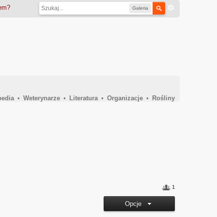
iem?
Galeria
pedia
•
Weterynarze
•
Literatura
•
Organizacje
•
Rośliny
1
Opcje