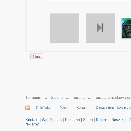
Terrarium
→
Galeria
→
Terraria
→
Terraria umiarkowane
Zmień skin
Polski
Kontakt
Oznacz forum jako prze
Kontakt
|
Współpraca
|
Reklama
|
Sklep
|
Konta+
|
Nasz zespó
reklamy