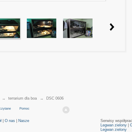
→
terrarium dla boa
→
DSC 0606
czytane
Pomoc
ł
|
O nas
|
Nasze
Serwisy współpra
Legwan zielony
|
G
Legwan zielony