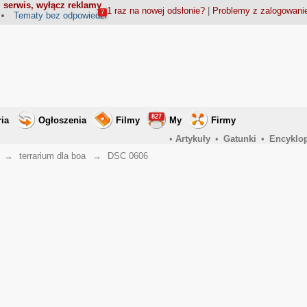
 serwis, wyłącz reklamy
1 raz na nowej odsłonie?
|
Problemy z zalogowan
7
Tematy bez odpowiedzi
827
ria
Ogłoszenia
Filmy
My
Firmy
•
Artykuły
•
Gatunki
•
Encyklo
→
terrarium dla boa
→
DSC 0606