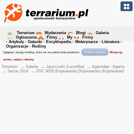
Terrarium
Wydarzenia
Blogi
Galeria
Ogłoszenia
Filmy
My
Firmy
•
Artykuły
•
Gatunki
•
Encyklopedia
•
Weterynarze
•
Literatura
•
Organizacje
•
Rośliny
Pełna wersja
Oglądasz wersję mobilną, która nie ma pełnej funkcjonalności.
Wesprzyj
serwis, wyłącz reklamy
Terrarium
→
Galeria
→
Jaszczurki (Lacertilia)
→
Agamidae - Agamy
→
Sezon 2014
→
DSC 0029 (Kopiowanie) (Kopiowanie) (Kopiowanie)