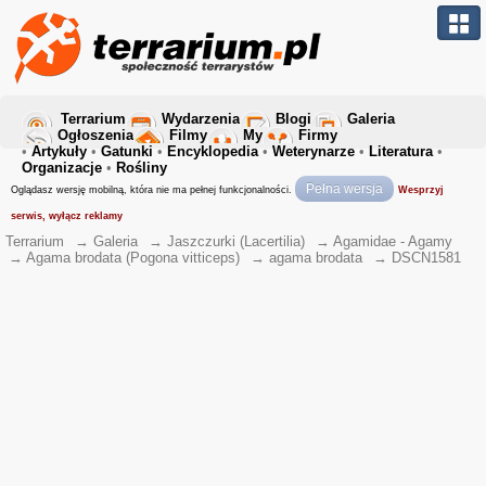
Terrarium
Wydarzenia
Blogi
Galeria
Ogłoszenia
Filmy
My
Firmy
•
Artykuły
•
Gatunki
•
Encyklopedia
•
Weterynarze
•
Literatura
•
Organizacje
•
Rośliny
Pełna wersja
Oglądasz wersję mobilną, która nie ma pełnej funkcjonalności.
Wesprzyj
serwis, wyłącz reklamy
Terrarium
→
Galeria
→
Jaszczurki (Lacertilia)
→
Agamidae - Agamy
→
Agama brodata (Pogona vitticeps)
→
agama brodata
→
DSCN1581