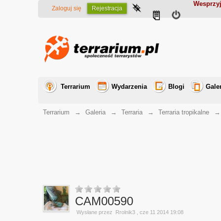
Wesprzyj
Zaloguj się
Rejestracja
Terrarium
Wydarzenia
Blogi
Gale
Terrarium
→
Galeria
→
Terraria
→
Terraria tropikalne
CAM00590
Wysłane przez
Rrolnik3
, cze 11 2014 19:08