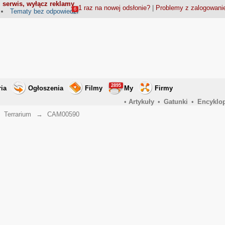
 serwis, wyłącz reklamy
1 raz na nowej odsłonie?
|
Problemy z zalogowan
6
Tematy bez odpowiedzi
2895
ria
Ogłoszenia
Filmy
My
Firmy
•
Artykuły
•
Gatunki
•
Encyklo
→
Terrarium
→
CAM00590