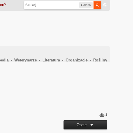
iem?
Galeria
pedia
•
Weterynarze
•
Literatura
•
Organizacje
•
Rośliny
1
Opcje