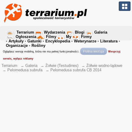
Terrarium
Wydarzenia
Blogi
Galeria
Ogłoszenia
Filmy
My
Firmy
•
Artykuły
•
Gatunki
•
Encyklopedia
•
Weterynarze
•
Literatura
•
Organizacje
•
Rośliny
Pełna wersja
Oglądasz wersję mobilną, która nie ma pełnej funkcjonalności.
Wesprzyj
serwis, wyłącz reklamy
Terrarium
→
Galeria
→
Żołwie (Testudines)
→
Żółwie wodno-lądowe
→
Pelomedusa subrufa
→
Pelomedusa subrufa CB 2014