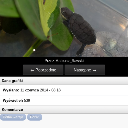
Przez Mateusz_Rawski
← Poprzednie
Następne →
Dane grafiki
Wysłano:
11 czerwca 2014 - 08:18
Wyświetleń
539
Komentarze
Pełna wersja
Polski