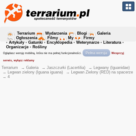
Terrarium
Wydarzenia
Blogi
Galeria
Ogłoszenia
Filmy
My
Firmy
•
Artykuły
•
Gatunki
•
Encyklopedia
•
Weterynarze
•
Literatura
•
Organizacje
•
Rośliny
Pełna wersja
Oglądasz wersję mobilną, która nie ma pełnej funkcjonalności.
Wesprzyj
serwis, wyłącz reklamy
Terrarium
→
Galeria
→
Jaszczurki (Lacertilia)
→
Legwany (Iguanidae)
→
Legwan zielony (Iguana iguana)
→
Legwan Zielony (RED) na spacerze
→
4