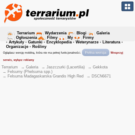
Terrarium
Wydarzenia
Blogi
Galeria
Ogłoszenia
Filmy
My
Firmy
•
Artykuły
•
Gatunki
•
Encyklopedia
•
Weterynarze
•
Literatura
•
Organizacje
•
Rośliny
Pełna wersja
Oglądasz wersję mobilną, która nie ma pełnej funkcjonalności.
Wesprzyj
serwis, wyłącz reklamy
Terrarium
→
Galeria
→
Jaszczurki (Lacertilia)
→
Gekkota
→
Felsumy (Phelsuma spp.)
→
Felsuma Madagaskarska Grandis High Red
→
DSCN6671