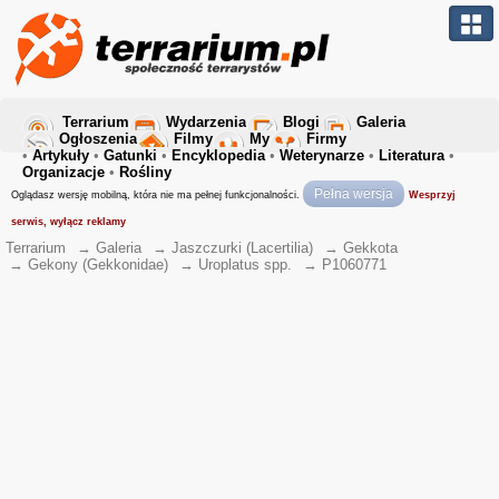
Terrarium
Wydarzenia
Blogi
Galeria
Ogłoszenia
Filmy
My
Firmy
•
Artykuły
•
Gatunki
•
Encyklopedia
•
Weterynarze
•
Literatura
•
Organizacje
•
Rośliny
Pełna wersja
Oglądasz wersję mobilną, która nie ma pełnej funkcjonalności.
Wesprzyj
serwis, wyłącz reklamy
Terrarium
→
Galeria
→
Jaszczurki (Lacertilia)
→
Gekkota
→
Gekony (Gekkonidae)
→
Uroplatus spp.
→
P1060771