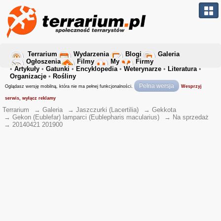
Terrarium
Wydarzenia
Blogi
Galeria
Ogłoszenia
Filmy
My
Firmy
•
Artykuły
•
Gatunki
•
Encyklopedia
•
Weterynarze
•
Literatura
•
Organizacje
•
Rośliny
Pełna wersja
Oglądasz wersję mobilną, która nie ma pełnej funkcjonalności.
Wesprzyj
serwis, wyłącz reklamy
Terrarium
→
Galeria
→
Jaszczurki (Lacertilia)
→
Gekkota
→
Gekon (Eublefar) lamparci (Eublepharis macularius)
→
Na sprzedaż
→
20140421 201900