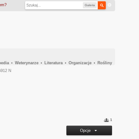
iem?
Galeria
pedia
•
Weterynarze
•
Literatura
•
Organizacje
•
Rośliny
6912 N
1
Opcje