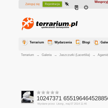
Wesprzyj
Zaloguj się
Rejestracja
Terrarium
Wydarzenia
Blogi
Gale
Terrarium
→
Galeria
→
Jaszczurki (Lacertilia)
→
Agamid
10247371 65519646452885
Wysłane przez
Litong
, maj 07 2014 11:46