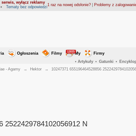
 serwis, wyłącz reklamy
1 raz na nowej odsłonie?
|
Problemy z zalogowan
Tematy bez odpowiedzi
12835
ria
Ogłoszenia
Filmy
My
Firmy
•
Artykuły
•
Gatunki
•
Encyklo
ae - Agamy
→
Hektor
→
10247371 655196464528856 252242978410205
6 2522429784102056912 N