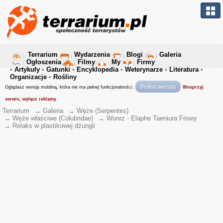
Terrarium
Wydarzenia
Blogi
Galeria
Ogłoszenia
Filmy
My
Firmy
•
Artykuły
•
Gatunki
•
Encyklopedia
•
Weterynarze
•
Literatura
•
Organizacje
•
Rośliny
Pełna wersja
Oglądasz wersję mobilną, która nie ma pełnej funkcjonalności.
Wesprzyj
serwis, wyłącz reklamy
Terrarium
→
Galeria
→
Węże (Serpentes)
→
Węże właściwe (Colubridae)
→
Wonrz - Elaphe Taeniura Frisey
→
Relaks w plastikowej dżungli