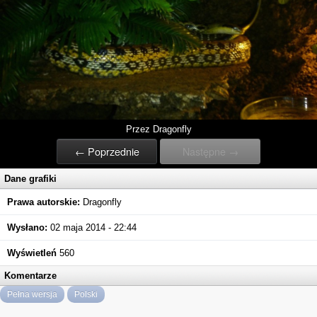
Przez Dragonfly
← Poprzednie
Następne →
Dane grafiki
Prawa autorskie:
Dragonfly
Wysłano:
02 maja 2014 - 22:44
Wyświetleń
560
Komentarze
Pełna wersja
Polski