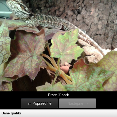
Przez JJacek
← Poprzednie
Następne →
Dane grafiki