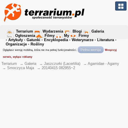
Terrarium
Wydarzenia
Blogi
Galeria
Ogłoszenia
Filmy
My
Firmy
•
Artykuły
•
Gatunki
•
Encyklopedia
•
Weterynarze
•
Literatura
•
Organizacje
•
Rośliny
Pełna wersja
Oglądasz wersję mobilną, która nie ma pełnej funkcjonalności.
Wesprzyj
serwis, wyłącz reklamy
Terrarium
→
Galeria
→
Jaszczurki (Lacertilia)
→
Agamidae - Agamy
→
Smoczyca Maja
→
20140415 082955~2