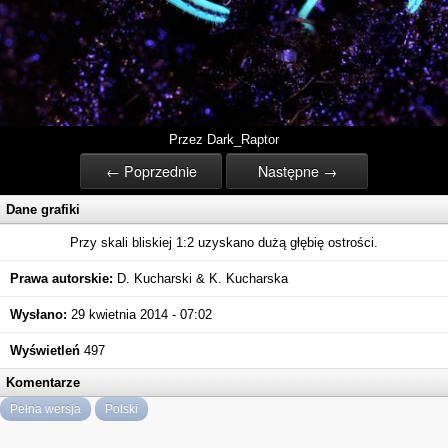
Przez Dark_Raptor
← Poprzednie
Następne →
Dane grafiki
Przy skali bliskiej 1:2 uzyskano dużą głębię ostrości.
Prawa autorskie:
D. Kucharski & K. Kucharska
Wysłano:
29 kwietnia 2014 - 07:02
Wyświetleń
497
Komentarze
Pełna wersja
Polski