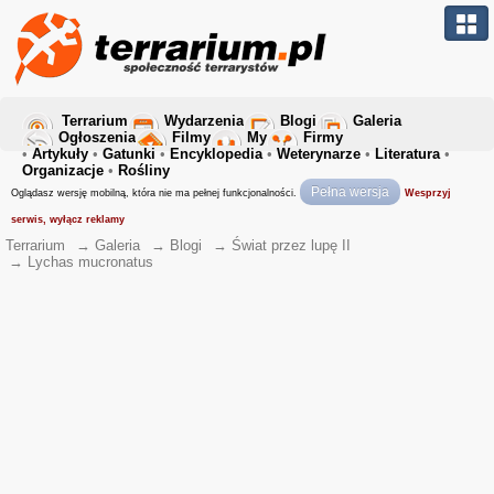
Terrarium
Wydarzenia
Blogi
Galeria
Ogłoszenia
Filmy
My
Firmy
•
Artykuły
•
Gatunki
•
Encyklopedia
•
Weterynarze
•
Literatura
•
Organizacje
•
Rośliny
Pełna wersja
Oglądasz wersję mobilną, która nie ma pełnej funkcjonalności.
Wesprzyj
serwis, wyłącz reklamy
Terrarium
→
Galeria
→
Blogi
→
Świat przez lupę II
→
Lychas mucronatus