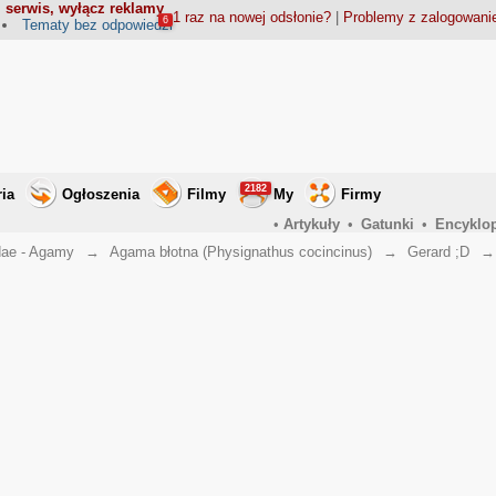
 serwis, wyłącz reklamy
1 raz na nowej odsłonie?
|
Problemy z zalogowan
6
Tematy bez odpowiedzi
2182
ria
Ogłoszenia
Filmy
My
Firmy
•
Artykuły
•
Gatunki
•
Encyklo
ae - Agamy
→
Agama błotna (Physignathus cocincinus)
→
Gerard ;D