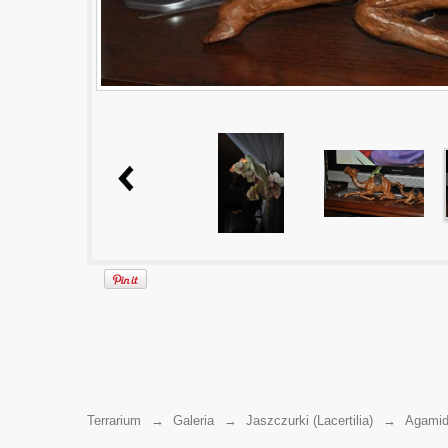
Terrarium
→
Galeria
→
Jaszczurki (Lacertilia)
→
Agamid