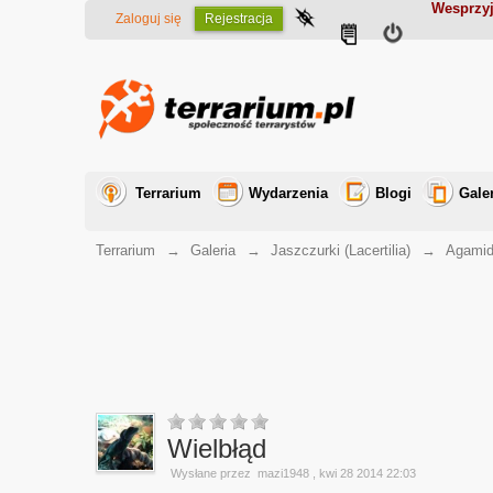
Wesprzyj
Zaloguj się
Rejestracja
Terrarium
Wydarzenia
Blogi
Gale
Terrarium
→
Galeria
→
Jaszczurki (Lacertilia)
→
Agamid
Wielbłąd
Wysłane przez
mazi1948
, kwi 28 2014 22:03