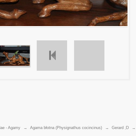
ae - Agamy
→
Agama błotna (Physignathus cocincinus)
→
Gerard ;D