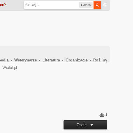
iem?
Galeria
pedia
•
Weterynarze
•
Literatura
•
Organizacje
•
Rośliny
→
Wielbłąd
1
Opcje