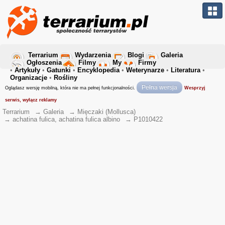
Terrarium
Wydarzenia
Blogi
Galeria
Ogłoszenia
Filmy
My
Firmy
•
Artykuły
•
Gatunki
•
Encyklopedia
•
Weterynarze
•
Literatura
•
Organizacje
•
Rośliny
Pełna wersja
Oglądasz wersję mobilną, która nie ma pełnej funkcjonalności.
Wesprzyj
serwis, wyłącz reklamy
Terrarium
→
Galeria
→
Mięczaki (Mollusca)
→
achatina fulica, achatina fulica albino
→
P1010422