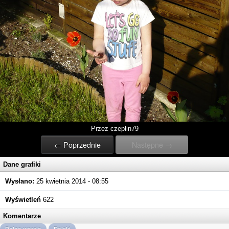
Przez czeplin79
← Poprzednie
Następne →
Dane grafiki
Wysłano:
25 kwietnia 2014 - 08:55
Wyświetleń
622
Komentarze