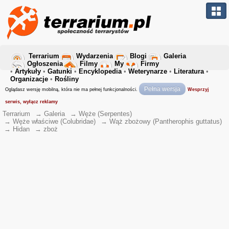
Terrarium
Wydarzenia
Blogi
Galeria
Ogłoszenia
Filmy
My
Firmy
•
Artykuły
•
Gatunki
•
Encyklopedia
•
Weterynarze
•
Literatura
•
Organizacje
•
Rośliny
Pełna wersja
Oglądasz wersję mobilną, która nie ma pełnej funkcjonalności.
Wesprzyj
serwis, wyłącz reklamy
Terrarium
→
Galeria
→
Węże (Serpentes)
→
Węże właściwe (Colubridae)
→
Wąż zbożowy (Pantherophis guttatus)
→
Hidan
→
zboż