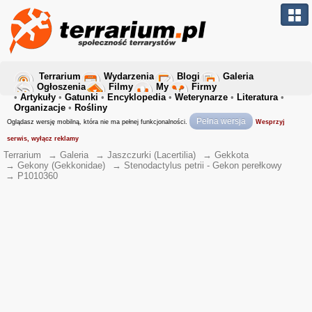
Terrarium
Wydarzenia
Blogi
Galeria
Ogłoszenia
Filmy
My
Firmy
•
Artykuły
•
Gatunki
•
Encyklopedia
•
Weterynarze
•
Literatura
•
Organizacje
•
Rośliny
Pełna wersja
Oglądasz wersję mobilną, która nie ma pełnej funkcjonalności.
Wesprzyj
serwis, wyłącz reklamy
Terrarium
→
Galeria
→
Jaszczurki (Lacertilia)
→
Gekkota
→
Gekony (Gekkonidae)
→
Stenodactylus petrii - Gekon perełkowy
→
P1010360