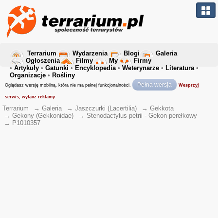
Terrarium
Wydarzenia
Blogi
Galeria
Ogłoszenia
Filmy
My
Firmy
•
Artykuły
•
Gatunki
•
Encyklopedia
•
Weterynarze
•
Literatura
•
Organizacje
•
Rośliny
Pełna wersja
Oglądasz wersję mobilną, która nie ma pełnej funkcjonalności.
Wesprzyj
serwis, wyłącz reklamy
Terrarium
→
Galeria
→
Jaszczurki (Lacertilia)
→
Gekkota
→
Gekony (Gekkonidae)
→
Stenodactylus petrii - Gekon perełkowy
→
P1010357