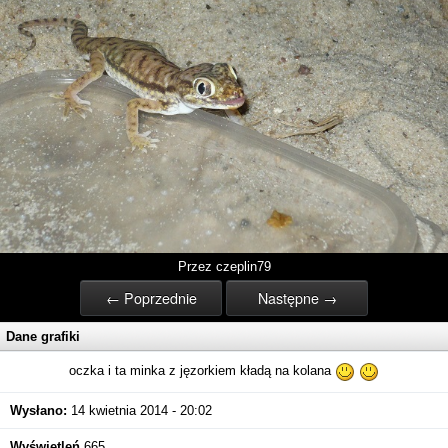
Przez czeplin79
← Poprzednie
Następne →
Dane grafiki
oczka i ta minka z jęzorkiem kładą na kolana
Wysłano:
14 kwietnia 2014 - 20:02
Wyświetleń
665