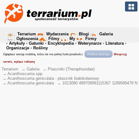
Terrarium
Wydarzenia
Blogi
Galeria
Ogłoszenia
Filmy
My
Firmy
•
Artykuły
•
Gatunki
•
Encyklopedia
•
Weterynarze
•
Literatura
•
Organizacje
•
Rośliny
Pełna wersja
Oglądasz wersję mobilną, która nie ma pełnej funkcjonalności.
Wesprzyj
serwis, wyłącz reklamy
Terrarium
→
Galeria
→
Ptaszniki (Theraphosidae)
→
Acanthoscurria spp.
→
Acanthoscurria geniculata - ptasznik białokolanowy
→
Acanthoscurria geniculata
→
1013080 489708991115367 1189589478 N