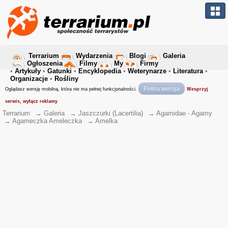
Terrarium
Wydarzenia
Blogi
Galeria
Ogłoszenia
Filmy
My
Firmy
•
Artykuły
•
Gatunki
•
Encyklopedia
•
Weterynarze
•
Literatura
•
Organizacje
•
Rośliny
Pełna wersja
Oglądasz wersję mobilną, która nie ma pełnej funkcjonalności.
Wesprzyj
serwis, wyłącz reklamy
Terrarium
→
Galeria
→
Jaszczurki (Lacertilia)
→
Agamidae - Agamy
→
Agameczka Ameleczka
→
Amelka