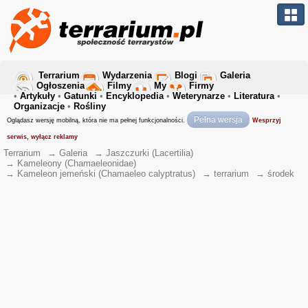
Terrarium
Wydarzenia
Blogi
Galeria
Ogłoszenia
Filmy
My
Firmy
•
Artykuły
•
Gatunki
•
Encyklopedia
•
Weterynarze
•
Literatura
•
Organizacje
•
Rośliny
Pełna wersja
Oglądasz wersję mobilną, która nie ma pełnej funkcjonalności.
Wesprzyj
serwis, wyłącz reklamy
Terrarium
→
Galeria
→
Jaszczurki (Lacertilia)
→
Kameleony (Chamaeleonidae)
→
Kameleon jemeński (Chamaeleo calyptratus)
→
terrarium
→
środek