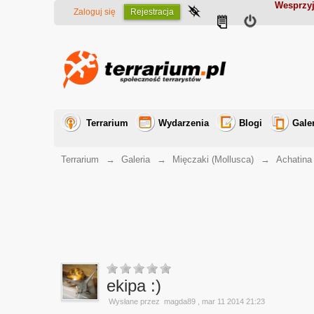
Wesprzyj
Zaloguj się
Rejestracja
Terrarium
Wydarzenia
Blogi
Gale
Terrarium
→
Galeria
→
Mięczaki (Mollusca)
→
Achatina
ekipa :)
Wysłane przez
magda89
, mar 11 2014 21:23