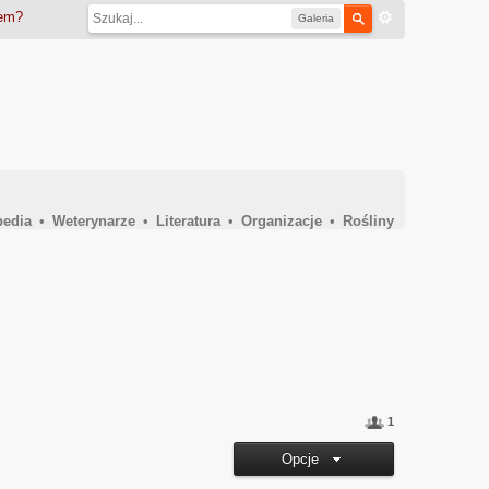
iem?
Galeria
pedia
•
Weterynarze
•
Literatura
•
Organizacje
•
Rośliny
1
Opcje