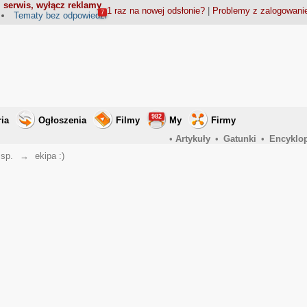
 serwis, wyłącz reklamy
1 raz na nowej odsłonie?
|
Problemy z zalogowan
7
Tematy bez odpowiedzi
982
ria
Ogłoszenia
Filmy
My
Firmy
•
Artykuły
•
Gatunki
•
Encyklo
 sp.
→
ekipa :)