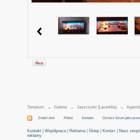
Terrarium
→
Galeria
→
Jaszczurki (Lacertilia)
→
Agamid
Zmień skin
Polski
Kontakt
Oznacz forum jako prze
Kontakt
|
Współpraca
|
Reklama
|
Sklep
|
Konta+
|
Nasz zespó
reklamy