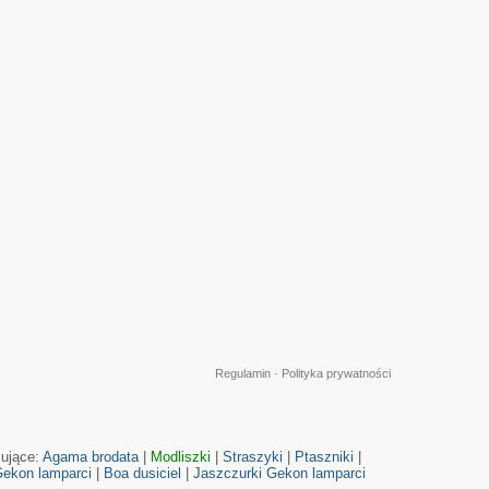
Regulamin
·
Polityka prywatności
cujące:
Agama brodata
|
Modliszki
|
Straszyki
|
Ptaszniki
|
ekon lamparci
|
Boa dusiciel
|
Jaszczurki
Gekon lamparci