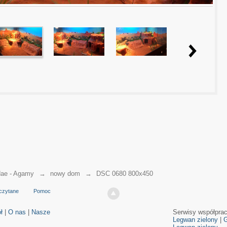
ae - Agamy
→
nowy dom
→
DSC 0680 800x450
czytane
Pomoc
ł
|
O nas
|
Nasze
Serwisy współpra
Legwan zielony
|
G