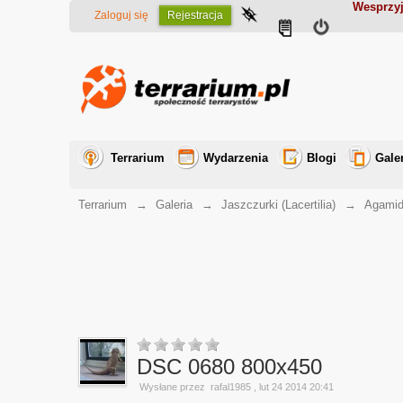
Wesprzyj
Zaloguj się
Rejestracja
Terrarium
Wydarzenia
Blogi
Gale
Terrarium
→
Galeria
→
Jaszczurki (Lacertilia)
→
Agamid
DSC 0680 800x450
Wysłane przez
rafal1985
, lut 24 2014 20:41