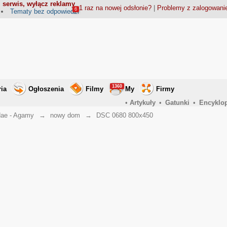
 serwis, wyłącz reklamy
1 raz na nowej odsłonie?
|
Problemy z zalogowan
6
Tematy bez odpowiedzi
1360
ria
Ogłoszenia
Filmy
My
Firmy
•
Artykuły
•
Gatunki
•
Encyklo
ae - Agamy
→
nowy dom
→
DSC 0680 800x450