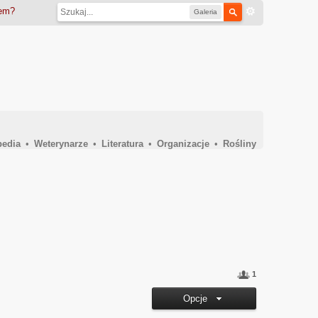
iem?
Galeria
pedia
•
Weterynarze
•
Literatura
•
Organizacje
•
Rośliny
1
Opcje