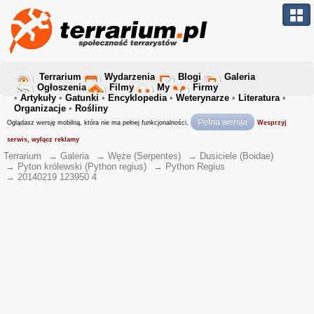
Terrarium
Wydarzenia
Blogi
Galeria
Ogłoszenia
Filmy
My
Firmy
•
Artykuły
•
Gatunki
•
Encyklopedia
•
Weterynarze
•
Literatura
•
Organizacje
•
Rośliny
Pełna wersja
Oglądasz wersję mobilną, która nie ma pełnej funkcjonalności.
Wesprzyj
serwis, wyłącz reklamy
Terrarium
→
Galeria
→
Węże (Serpentes)
→
Dusiciele (Boidae)
→
Pyton królewski (Python regius)
→
Python Regius
→
20140219 123950 4