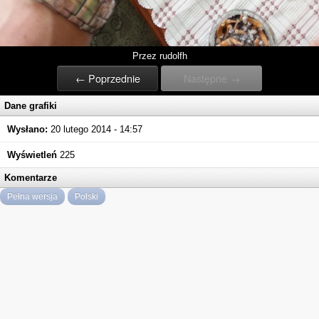
Przez rudolfh
← Poprzednie
Następne →
Dane grafiki
Wysłano:
20 lutego 2014 - 14:57
Wyświetleń
225
Komentarze
Pełna wersja
Polski