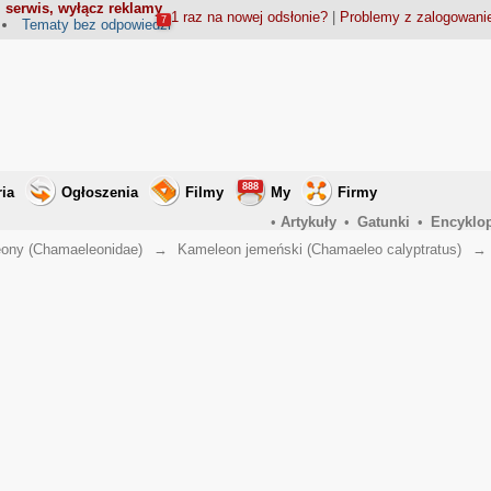
 serwis, wyłącz reklamy
1 raz na nowej odsłonie?
|
Problemy z zalogowan
7
Tematy bez odpowiedzi
888
ria
Ogłoszenia
Filmy
My
Firmy
•
Artykuły
•
Gatunki
•
Encyklo
ony (Chamaeleonidae)
→
Kameleon jemeński (Chamaeleo calyptratus)