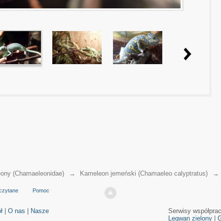
ony (Chamaeleonidae)
→
Kameleon jemeński (Chamaeleo calyptratus)
czytane
Pomoc
ł
|
O nas
|
Nasze
Serwisy współpra
Legwan zielony
|
G