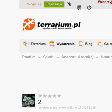
Wesprzyj
Zaloguj się
Rejestracja
Terrarium
Wydarzenia
Blogi
Gale
Terrarium
→
Galeria
→
Jaszczurki (Lacertilia)
→
Kamele
2
Wysłane przez
omolomo85
, lut 17 2014 12:19