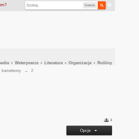
iem?
Galeria
pedia
•
Weterynarze
•
Literatura
•
Organizacje
•
Rośliny
→
kameleony
→
2
1
Opcje