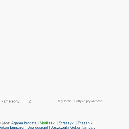
→
kameleony
→
2
Regulamin
·
Polityka prywatności
cujące:
Agama brodata
|
Modliszki
|
Straszyki
|
Ptaszniki
|
ekon lamparci
|
Boa dusiciel
|
Jaszczurki
Gekon lamparci