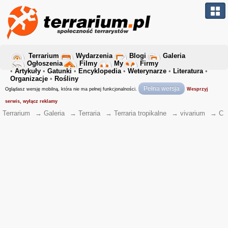
Terrarium
Wydarzenia
Blogi
Galeria
Ogłoszenia
Filmy
My
Firmy
•
Artykuły
•
Gatunki
•
Encyklopedia
•
Weterynarze
•
Literatura
•
Organizacje
•
Rośliny
Pełna wersja
Oglądasz wersję mobilną, która nie ma pełnej funkcjonalności.
Wesprzyj
serwis, wyłącz reklamy
Terrarium
→
Galeria
→
Terraria
→
Terraria tropikalne
→
vivarium
→
C