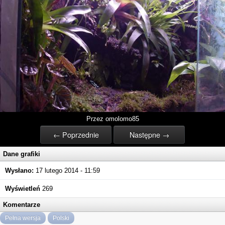
Przez omolomo85
← Poprzednie
Następne →
Dane grafiki
Wysłano:
17 lutego 2014 - 11:59
Wyświetleń
269
Komentarze
Pełna wersja
Polski