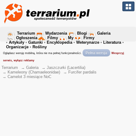
Terrarium
Wydarzenia
Blogi
Galeria
Ogłoszenia
Filmy
My
Firmy
•
Artykuły
•
Gatunki
•
Encyklopedia
•
Weterynarze
•
Literatura
•
Organizacje
•
Rośliny
Pełna wersja
Oglądasz wersję mobilną, która nie ma pełnej funkcjonalności.
Wesprzyj
serwis, wyłącz reklamy
Terrarium
→
Galeria
→
Jaszczurki (Lacertilia)
→
Kameleony (Chamaeleonidae)
→
Furcifer pardalis
→
Camelot 3 miesiące NoC