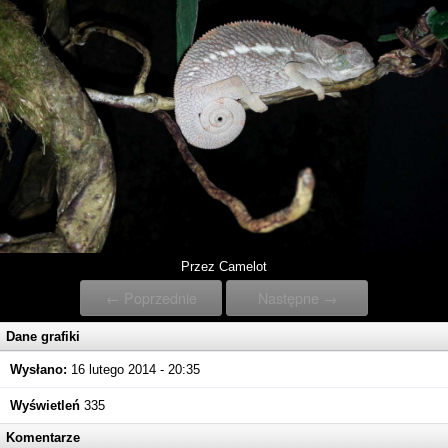
Przez Camelot
← Poprzednie
Następne →
Dane grafiki
Wysłano:
16 lutego 2014 - 20:35
Wyświetleń
335
Komentarze