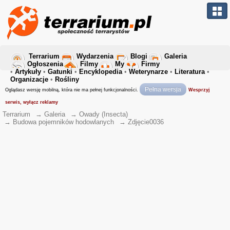
Terrarium
Wydarzenia
Blogi
Galeria
Ogłoszenia
Filmy
My
Firmy
•
Artykuły
•
Gatunki
•
Encyklopedia
•
Weterynarze
•
Literatura
•
Organizacje
•
Rośliny
Pełna wersja
Oglądasz wersję mobilną, która nie ma pełnej funkcjonalności.
Wesprzyj
serwis, wyłącz reklamy
Terrarium
→
Galeria
→
Owady (Insecta)
→
Budowa pojemników hodowlanych
→
Zdjęcie0036