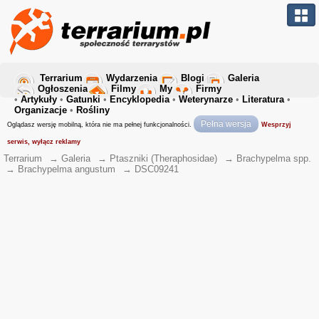
Terrarium
Wydarzenia
Blogi
Galeria
Ogłoszenia
Filmy
My
Firmy
•
Artykuły
•
Gatunki
•
Encyklopedia
•
Weterynarze
•
Literatura
•
Organizacje
•
Rośliny
Pełna wersja
Oglądasz wersję mobilną, która nie ma pełnej funkcjonalności.
Wesprzyj
serwis, wyłącz reklamy
Terrarium
→
Galeria
→
Ptaszniki (Theraphosidae)
→
Brachypelma spp.
→
Brachypelma angustum
→
DSC09241