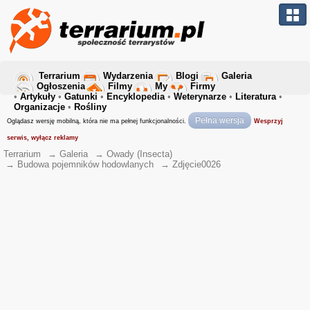
Terrarium
Wydarzenia
Blogi
Galeria
Ogłoszenia
Filmy
My
Firmy
•
Artykuły
•
Gatunki
•
Encyklopedia
•
Weterynarze
•
Literatura
•
Organizacje
•
Rośliny
Pełna wersja
Oglądasz wersję mobilną, która nie ma pełnej funkcjonalności.
Wesprzyj
serwis, wyłącz reklamy
Terrarium
→
Galeria
→
Owady (Insecta)
→
Budowa pojemników hodowlanych
→
Zdjęcie0026