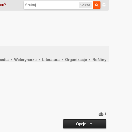
iem?
Galeria
pedia
•
Weterynarze
•
Literatura
•
Organizacje
•
Rośliny
1
Opcje