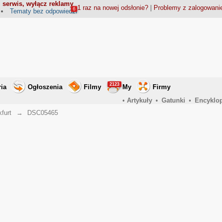
 serwis, wyłącz reklamy
1 raz na nowej odsłonie?
|
Problemy z zalogowan
6
Tematy bez odpowiedzi
2123
ria
Ogłoszenia
Filmy
My
Firmy
•
Artykuły
•
Gatunki
•
Encyklo
furt
→
DSC05465