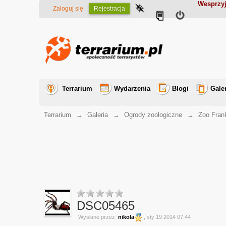
Wesprzyj
Zaloguj się
Rejestracja
Terrarium
Wydarzenia
Blogi
Gale
Terrarium
→
Galeria
→
Ogrody zoologiczne
→
Zoo Frank
DSC05465
Wysłane przez
nikola
, sty 19 2014 07:44