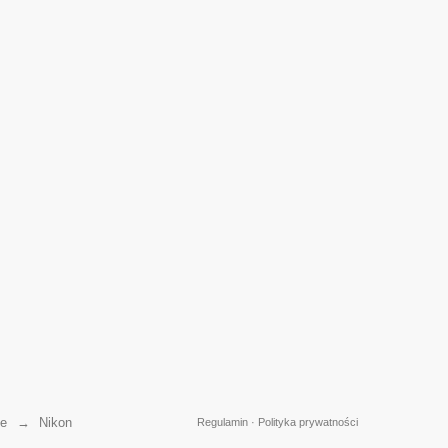
ie
→
Nikon
Regulamin
·
Polityka prywatności