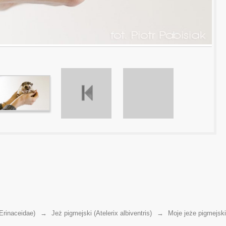
Erinaceidae)
→
Jeż pigmejski (Atelerix albiventris)
→
Moje jeże pigmejsk