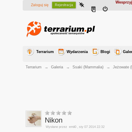
Wesprzyj
Zaloguj się
Rejestracja
Terrarium
Wydarzenia
Blogi
Gale
Terrarium
→
Galeria
→
Ssaki (Mammalia)
→
Jeżowate (
Nikon
Wysłane przez
emii0
, sty 07 2014 22:32