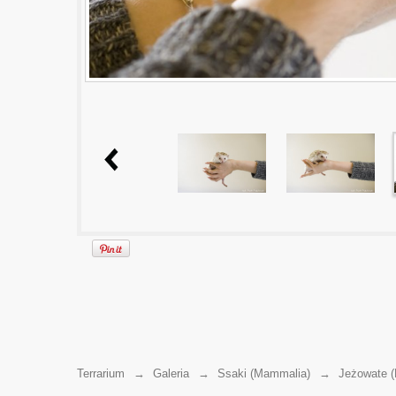
Terrarium
→
Galeria
→
Ssaki (Mammalia)
→
Jeżowate (