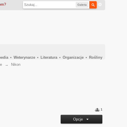
iem?
Galeria
pedia
•
Weterynarze
•
Literatura
•
Organizacje
•
Rośliny
ie
→
Nikon
1
Opcje