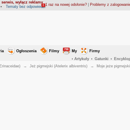
 serwis, wyłącz reklamy
1 raz na nowej odsłonie?
|
Problemy z zalogowan
8
Tematy bez odpowiedzi
798
ria
Ogłoszenia
Filmy
My
Firmy
•
Artykuły
•
Gatunki
•
Encyklo
Erinaceidae)
→
Jeż pigmejski (Atelerix albiventris)
→
Moje jeże pigmejsk