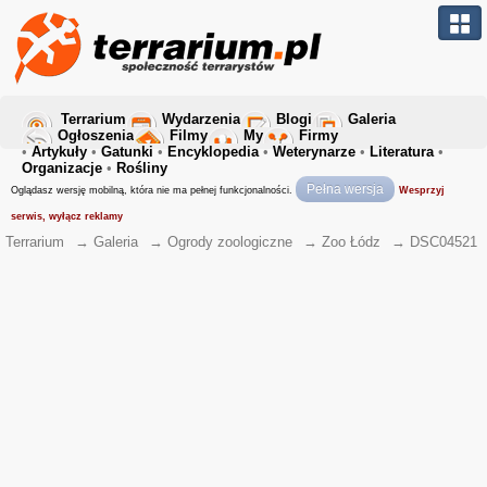
Terrarium
Wydarzenia
Blogi
Galeria
Ogłoszenia
Filmy
My
Firmy
•
Artykuły
•
Gatunki
•
Encyklopedia
•
Weterynarze
•
Literatura
•
Organizacje
•
Rośliny
Pełna wersja
Oglądasz wersję mobilną, która nie ma pełnej funkcjonalności.
Wesprzyj
serwis, wyłącz reklamy
Terrarium
→
Galeria
→
Ogrody zoologiczne
→
Zoo Łódz
→
DSC04521