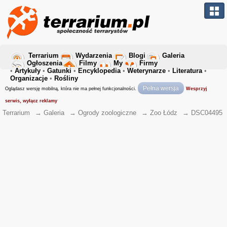
Terrarium
Wydarzenia
Blogi
Galeria
Ogłoszenia
Filmy
My
Firmy
•
Artykuły
•
Gatunki
•
Encyklopedia
•
Weterynarze
•
Literatura
•
Organizacje
•
Rośliny
Pełna wersja
Oglądasz wersję mobilną, która nie ma pełnej funkcjonalności.
Wesprzyj
serwis, wyłącz reklamy
Terrarium
→
Galeria
→
Ogrody zoologiczne
→
Zoo Łódz
→
DSC04495